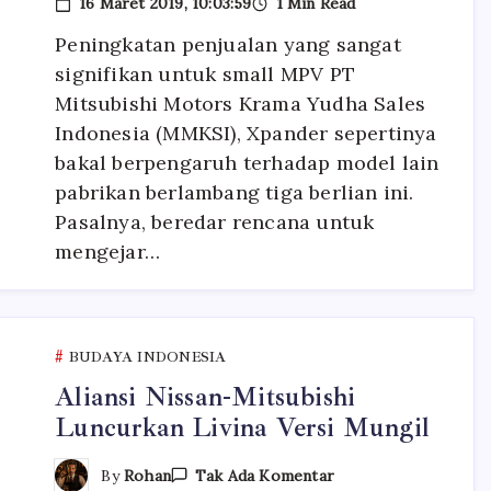
16 Maret 2019, 10:03:59
1 Min Read
Xpander,
Mitsubishi
Peningkatan penjualan yang sangat
Bakal
Mengimpor
signifikan untuk small MPV PT
Kembali
Pajero
Mitsubishi Motors Krama Yudha Sales
Sport
Indonesia (MMKSI), Xpander sepertinya
bakal berpengaruh terhadap model lain
pabrikan berlambang tiga berlian ini.
Pasalnya, beredar rencana untuk
mengejar…
BUDAYA INDONESIA
Aliansi Nissan-Mitsubishi
Luncurkan Livina Versi Mungil
Pada
By
Rohan
Tak Ada Komentar
Aliansi