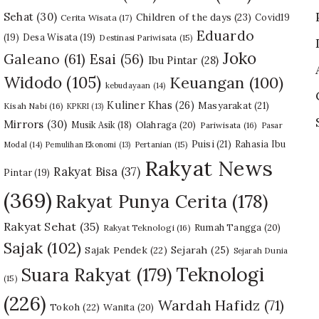
Sehat
(30)
Children of the days
(23)
Covid19
Cerita Wisata
(17)
Eduardo
(19)
Desa Wisata
(19)
Destinasi Pariwisata
(15)
Joko
Galeano
(61)
Esai
(56)
Ibu Pintar
(28)
Widodo
(105)
Keuangan
(100)
kebudayaan
(14)
Kuliner Khas
(26)
Masyarakat
(21)
Kisah Nabi
(16)
KPKRI
(13)
Mirrors
(30)
Olahraga
(20)
Musik Asik
(18)
Pariwisata
(16)
Pasar
Puisi
(21)
Rahasia Ibu
Modal
(14)
Pemulihan Ekonomi
(13)
Pertanian
(15)
Rakyat News
Rakyat Bisa
(37)
Pintar
(19)
(369)
Rakyat Punya Cerita
(178)
Rakyat Sehat
(35)
Rumah Tangga
(20)
Rakyat Teknologi
(16)
Sajak
(102)
Sajak Pendek
(22)
Sejarah
(25)
Sejarah Dunia
Teknologi
Suara Rakyat
(179)
(15)
(226)
Wardah Hafidz
(71)
Tokoh
(22)
Wanita
(20)