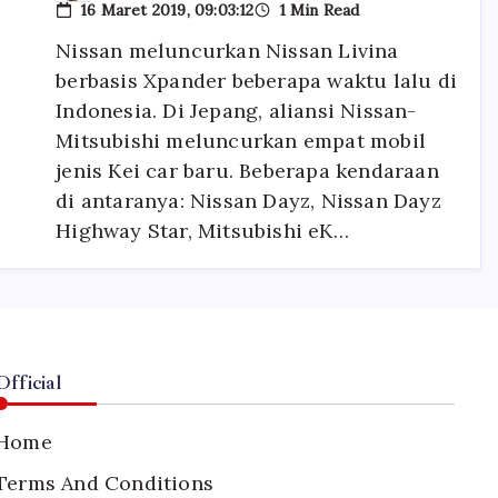
16 Maret 2019, 09:03:12
1 Min Read
Nissan-
Mitsubishi
Nissan meluncurkan Nissan Livina
Luncurkan
Livina
berbasis Xpander beberapa waktu lalu di
Versi
Mungil
Indonesia. Di Jepang, aliansi Nissan-
Mitsubishi meluncurkan empat mobil
jenis Kei car baru. Beberapa kendaraan
di antaranya: Nissan Dayz, Nissan Dayz
Highway Star, Mitsubishi eK…
Official
Home
Terms And Conditions