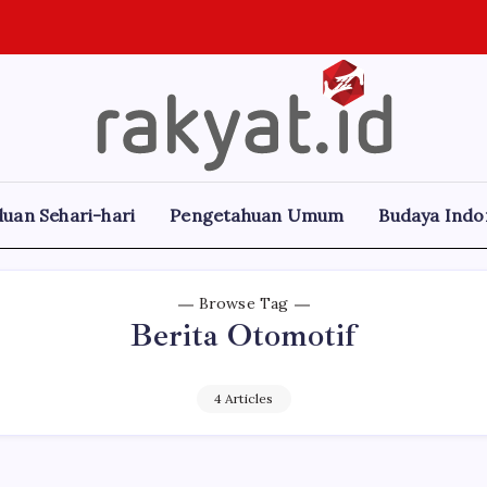
Rakyat.id
Edukasi
Untuk
Masyarakat
Umum
uan Sehari-hari
Pengetahuan Umum
Budaya Indo
Browse Tag
Berita Otomotif
4 Articles