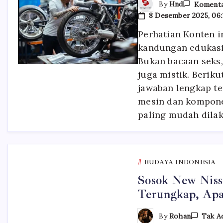
By
Hnd
Komenta
8 Desember 2025, 06:
Perhatian Konten 
kandungan edukasi 
Bukan bacaan seks,
juga mistik. Beriku
jawaban lengkap t
mesin dan kompone
paling mudah dila
BUDAYA INDONESIA
Sosok New Niss
Terungkap, Ap
By
Rohan
Tak A