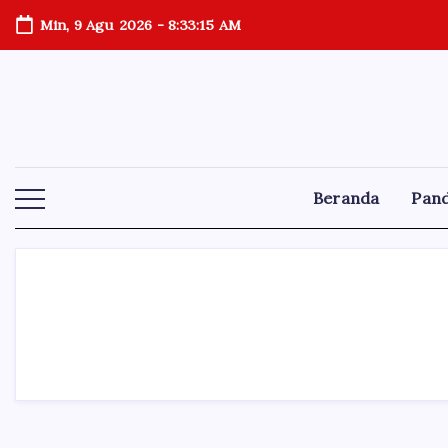
Skip
Min, 9 Agu 2026
-
8:33:15 AM
to
content
Teknologi
Bisnis
Aneka
Sejarah
Tokoh
Musik
Kesehatan
Login
Cerita
Asik
Beranda
Pand