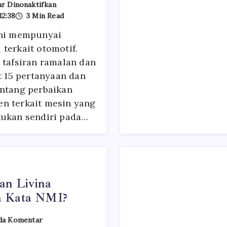
Pada
r Dinonaktifkan
15
12:38
3 Min Read
Pertanyaan
Dan
ini mempunyai
Jawaban
Terkait
terkait otomotif.
Perbaikan
Motor
 tafsiran ramalan dan
Roda
t 15 pertanyaan dan
Dua
entang perbaikan
n terkait mesin yang
kukan sendiri pada…
an Livina
a Kata NMI?
Pada
da Komentar
Sosok