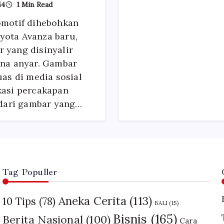
44
1 Min Read
New
Nissan
omotif dihebohkan
Livina
Terungkap,
yota Avanza baru,
Apa
Kata
 yang disinyalir
NMI?
ina anyar. Gambar
uas di media sosial
kasi percakapan
t dari gambar yang…
Tag Populler
Aneka Cerita
(113)
10 Tips
(78)
BALI
(15)
Bisnis
(165)
Berita Nasional
(100)
Cara