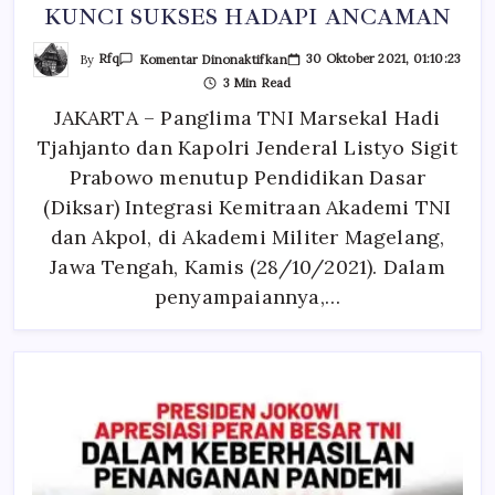
KUNCI SUKSES HADAPI ANCAMAN
Pada
By
Rfq
30 Oktober 2021, 01:10:23
Komentar Dinonaktifkan
KAPOLRI
3 Min Read
:
SINERGITAS
JAKARTA – Panglima TNI Marsekal Hadi
TNI
–
Tjahjanto dan Kapolri Jenderal Listyo Sigit
POLRI
KUNCI
SUKSES
Prabowo menutup Pendidikan Dasar
HADAPI
ANCAMAN
(Diksar) Integrasi Kemitraan Akademi TNI
dan Akpol, di Akademi Militer Magelang,
Jawa Tengah, Kamis (28/10/2021). Dalam
penyampaiannya,…