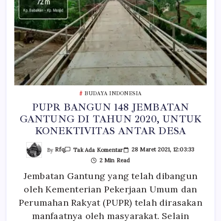
BUDAYA INDONESIA
PUPR BANGUN 148 JEMBATAN
GANTUNG DI TAHUN 2020, UNTUK
KONEKTIVITAS ANTAR DESA
Pada
By
Rfq
28 Maret 2021, 12:03:33
Tak Ada Komentar
PUPR
2 Min Read
BANGUN
148
Jembatan Gantung yang telah dibangun
JEMBATAN
GANTUNG
oleh Kementerian Pekerjaan Umum dan
DI
TAHUN
2020,
Perumahan Rakyat (PUPR) telah dirasakan
UNTUK
KONEKTIVITAS
manfaatnya oleh masyarakat. Selain
ANTAR