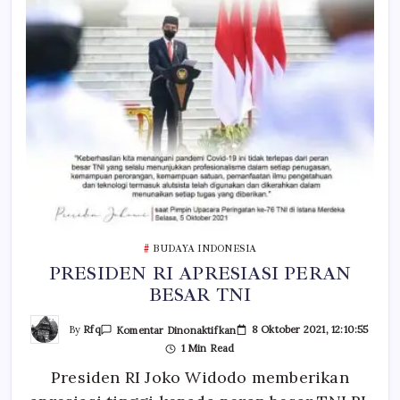
BUDAYA INDONESIA
PRESIDEN RI APRESIASI PERAN
BESAR TNI
Pada
By
Rfq
8 Oktober 2021, 12:10:55
Komentar Dinonaktifkan
PRESIDEN
1 Min Read
RI
APRESIASI
Presiden RI Joko Widodo memberikan
PERAN
BESAR
TNI