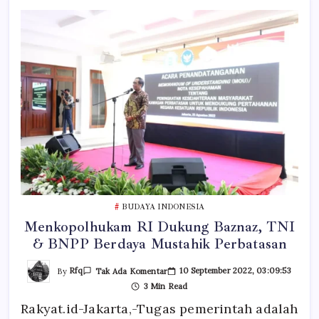
BUDAYA INDONESIA
Menkopolhukam RI Dukung Baznaz, TNI
& BNPP Berdaya Mustahik Perbatasan
Pada
By
Rfq
10 September 2022, 03:09:53
Tak Ada Komentar
Menkopolhukam
3 Min Read
RI
Dukung
Rakyat.id-Jakarta,-Tugas pemerintah adalah
Baznaz,
TNI