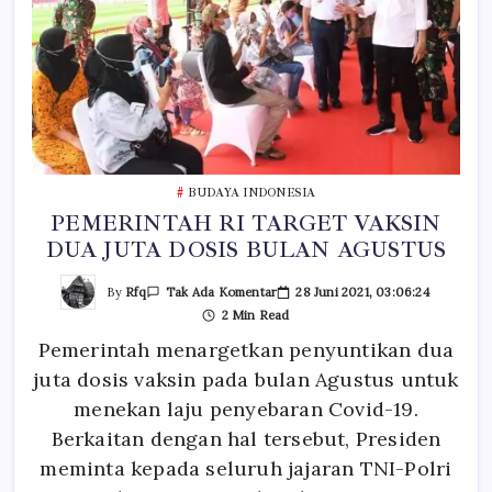
BUDAYA INDONESIA
PEMERINTAH RI TARGET VAKSIN
DUA JUTA DOSIS BULAN AGUSTUS
Pada
By
Rfq
28 Juni 2021, 03:06:24
Tak Ada Komentar
PEMERINTAH
2 Min Read
RI
TARGET
Pemerintah menargetkan penyuntikan dua
VAKSIN
DUA
juta dosis vaksin pada bulan Agustus untuk
JUTA
DOSIS
BULAN
menekan laju penyebaran Covid-19.
AGUSTUS
Berkaitan dengan hal tersebut, Presiden
meminta kepada seluruh jajaran TNI-Polri