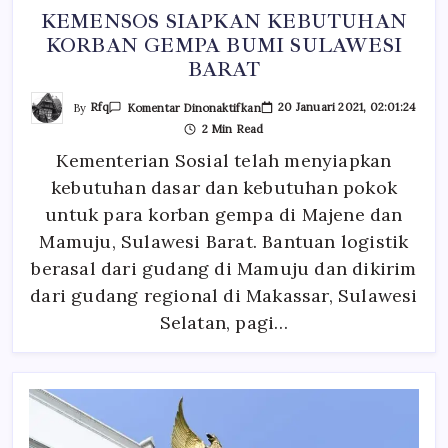
KEMENSOS SIAPKAN KEBUTUHAN
KORBAN GEMPA BUMI SULAWESI
BARAT
Pada
By
Rfq
20 Januari 2021, 02:01:24
Komentar Dinonaktifkan
KEMENSOS
2 Min Read
SIAPKAN
KEBUTUHAN
Kementerian Sosial telah menyiapkan
KORBAN
GEMPA
kebutuhan dasar dan kebutuhan pokok
BUMI
SULAWESI
BARAT
untuk para korban gempa di Majene dan
Mamuju, Sulawesi Barat. Bantuan logistik
berasal dari gudang di Mamuju dan dikirim
dari gudang regional di Makassar, Sulawesi
Selatan, pagi…