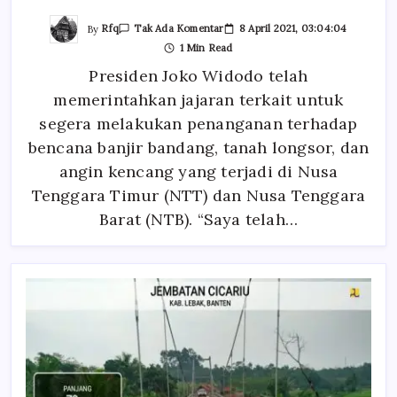
Pada
By
Rfq
8 April 2021, 03:04:04
Tak Ada Komentar
PRESIDEN
1 Min Read
RI:
SEGERA
Presiden Joko Widodo telah
LAKUKAN
PENANGANAN
memerintahkan jajaran terkait untuk
DI
NTT
&
segera melakukan penanganan terhadap
NTB
bencana banjir bandang, tanah longsor, dan
angin kencang yang terjadi di Nusa
Tenggara Timur (NTT) dan Nusa Tenggara
Barat (NTB). “Saya telah…