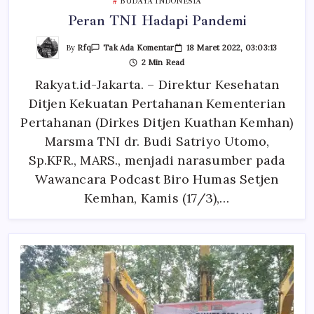
BUDAYA INDONESIA
Peran TNI Hadapi Pandemi
Pada
By
Rfq
18 Maret 2022, 03:03:13
Tak Ada Komentar
Peran
2 Min Read
TNI
Hadapi
Rakyat.id-Jakarta. – Direktur Kesehatan
Pandemi
Ditjen Kekuatan Pertahanan Kementerian
Pertahanan (Dirkes Ditjen Kuathan Kemhan)
Marsma TNI dr. Budi Satriyo Utomo,
Sp.KFR., MARS., menjadi narasumber pada
Wawancara Podcast Biro Humas Setjen
Kemhan, Kamis (17/3),…