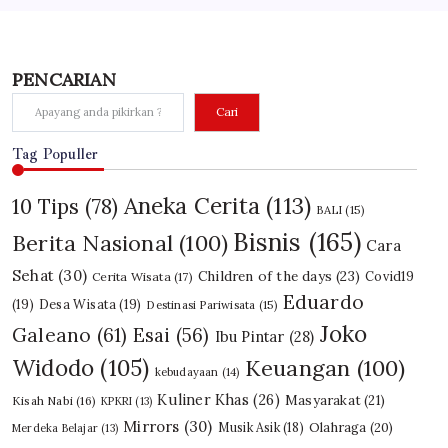
PENCARIAN
Cari
Tag Populler
Aneka Cerita
(113)
10 Tips
(78)
BALI
(15)
Bisnis
(165)
Berita Nasional
(100)
Cara
Sehat
(30)
Children of the days
(23)
Covid19
Cerita Wisata
(17)
Eduardo
(19)
Desa Wisata
(19)
Destinasi Pariwisata
(15)
Joko
Galeano
(61)
Esai
(56)
Ibu Pintar
(28)
Widodo
(105)
Keuangan
(100)
kebudayaan
(14)
Kuliner Khas
(26)
Masyarakat
(21)
Kisah Nabi
(16)
KPKRI
(13)
Mirrors
(30)
Olahraga
(20)
Musik Asik
(18)
Merdeka Belajar
(13)