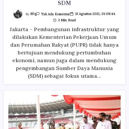
SDM
Pada
By
Rfq
13 Agustus 2021, 01:08:44
Tak Ada Komentar
RUSUN
2 Min Read
&
RUSUS
Jakarta – Pembangunan infrastruktur yang
KESERIUSAN
SERTA
dilakukan Kementerian Pekerjaan Umum
PERHATIAN
PEMERINTAH
UNTUK
dan Perumahan Rakyat (PUPR) tidak hanya
SDM
bertujuan mendukung pertumbuhan
ekonomi, namun juga dalam mendukung
pengembangan Sumber Daya Manusia
(SDM) sebagai fokus utama…