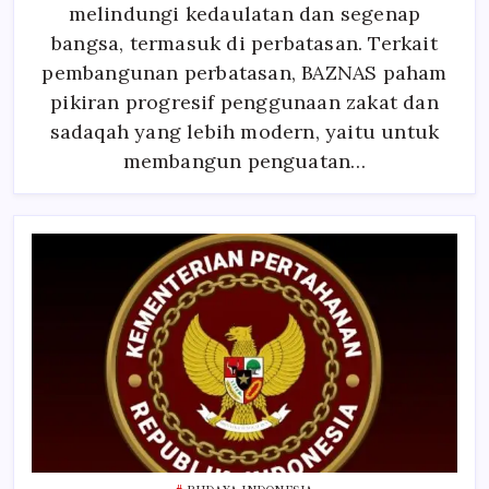
melindungi kedaulatan dan segenap
&
BNPP
Berdaya
bangsa, termasuk di perbatasan. Terkait
Mustahik
Perbatasan
pembangunan perbatasan, BAZNAS paham
pikiran progresif penggunaan zakat dan
sadaqah yang lebih modern, yaitu untuk
membangun penguatan…