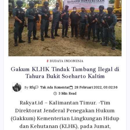
BUDAYA INDONESIA
Gakum KLHK Tindak Tambang Ilegal di
Tahura Bukit Soeharto Kaltim
Pada
By
Rfq
28 Februari 2022, 03:02:36
Tak Ada Komentar
Gakum
3 Min Read
KLHK
Tindak
Rakyat.id – Kalimantan Timur. -Tim
Tambang
Ilegal
Direktorat Jenderal Penegakan Hukum
Di
Tahura
Bukit
(Gakkum) Kementerian Lingkungan Hidup
Soeharto
Kaltim
dan Kehutanan (KLHK), pada Jumat,