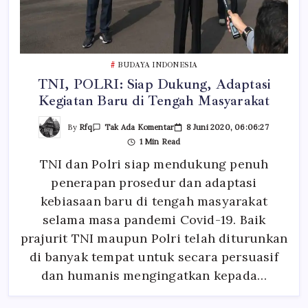
BUDAYA INDONESIA
TNI, POLRI: Siap Dukung, Adaptasi
Kegiatan Baru di Tengah Masyarakat
Pada
By
Rfq
8 Juni 2020, 06:06:27
Tak Ada Komentar
TNI,
1 Min Read
POLRI:
Siap
TNI dan Polri siap mendukung penuh
Dukung,
Adaptasi
penerapan prosedur dan adaptasi
Kegiatan
Baru
Di
kebiasaan baru di tengah masyarakat
Tengah
Masyarakat
selama masa pandemi Covid-19. Baik
prajurit TNI maupun Polri telah diturunkan
di banyak tempat untuk secara persuasif
dan humanis mengingatkan kepada…