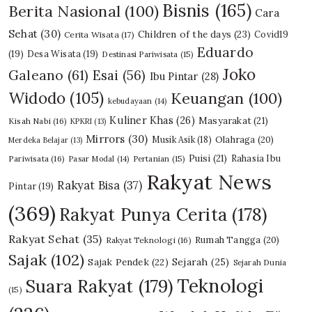
Bisnis
(165)
Berita Nasional
(100)
Cara
Sehat
(30)
Children of the days
(23)
Covid19
Cerita Wisata
(17)
Eduardo
(19)
Desa Wisata
(19)
Destinasi Pariwisata
(15)
Joko
Galeano
(61)
Esai
(56)
Ibu Pintar
(28)
Widodo
(105)
Keuangan
(100)
kebudayaan
(14)
Kuliner Khas
(26)
Masyarakat
(21)
Kisah Nabi
(16)
KPKRI
(13)
Mirrors
(30)
Olahraga
(20)
Musik Asik
(18)
Merdeka Belajar
(13)
Puisi
(21)
Rahasia Ibu
Pariwisata
(16)
Pasar Modal
(14)
Pertanian
(15)
Rakyat News
Rakyat Bisa
(37)
Pintar
(19)
(369)
Rakyat Punya Cerita
(178)
Rakyat Sehat
(35)
Rumah Tangga
(20)
Rakyat Teknologi
(16)
Sajak
(102)
Sajak Pendek
(22)
Sejarah
(25)
Sejarah Dunia
Teknologi
Suara Rakyat
(179)
(15)