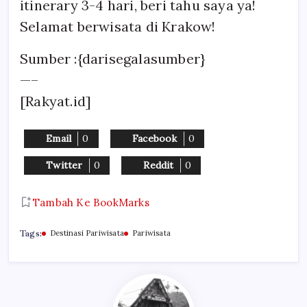
itinerary 3-4 hari, beri tahu saya ya!
Selamat berwisata di Krakow!
Sumber :{darisegalasumber}
—–
[Rakyat.id]
Email
0
Facebook
0
Twitter
0
Reddit
0
Tambah Ke BookMarks
Tags:
Destinasi Pariwisata
Pariwisata