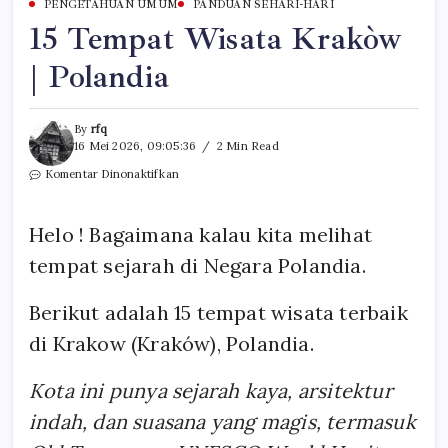
PENGETAHUAN UMUM
PANDUAN SEHARI-HARI
15 Tempat Wisata Krakòw
| Polandia
By
rfq
16 Mei 2026, 09:05:36
2 Min Read
pada
Komentar Dinonaktifkan
15
Tempat
Wisata
Helo ! Bagaimana kalau kita melihat
Krakòw
|
tempat sejarah di Negara Polandia.
Polandia
Berikut adalah 15 tempat wisata terbaik
di Krakow (Kraków), Polandia.
Kota ini punya sejarah kaya, arsitektur
indah, dan suasana yang magis, termasuk