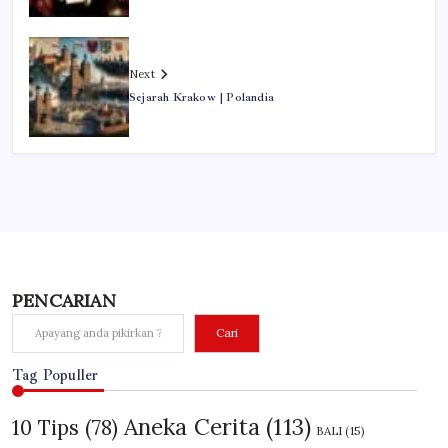
Next
Sejarah Krakow | Polandia
PENCARIAN
Cari
Tag Populler
Aneka Cerita
(113)
10 Tips
(78)
BALI
(15)