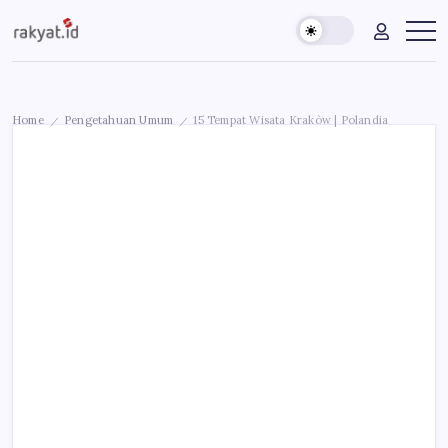
Skip
Rakyat.id
Edukasi
to
Untuk
content
Masyarakat
Umum
Home
Pengetahuan Umum
15 Tempat Wisata Krakòw | Polandia
/
/