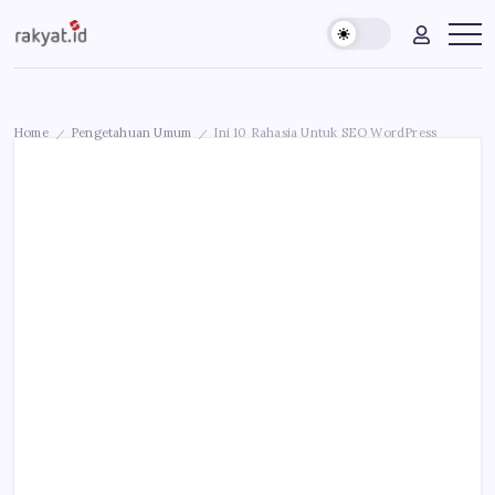
Skip
Rakyat.id
Edukasi
to
Untuk
content
Masyarakat
Umum
Home
Pengetahuan Umum
Ini 10 Rahasia Untuk SEO WordPress
/
/