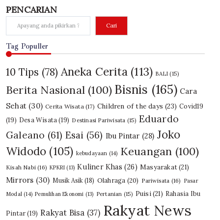
PENCARIAN
Cari
Tag Populler
Aneka Cerita
(113)
10 Tips
(78)
BALI
(15)
Bisnis
(165)
Berita Nasional
(100)
Cara
Sehat
(30)
Children of the days
(23)
Covid19
Cerita Wisata
(17)
Eduardo
(19)
Desa Wisata
(19)
Destinasi Pariwisata
(15)
Joko
Galeano
(61)
Esai
(56)
Ibu Pintar
(28)
Widodo
(105)
Keuangan
(100)
kebudayaan
(14)
Kuliner Khas
(26)
Masyarakat
(21)
Kisah Nabi
(16)
KPKRI
(13)
Mirrors
(30)
Olahraga
(20)
Musik Asik
(18)
Pariwisata
(16)
Pasar
Puisi
(21)
Rahasia Ibu
Modal
(14)
Pemulihan Ekonomi
(13)
Pertanian
(15)
Rakyat News
Rakyat Bisa
(37)
Pintar
(19)