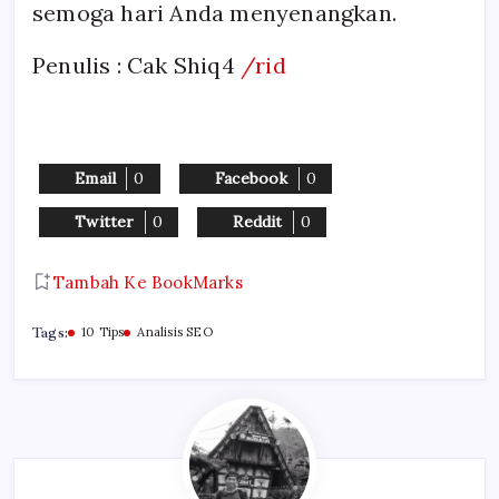
semoga hari Anda menyenangkan.
Penulis : Cak Shiq4
/rid
Email
0
Facebook
0
Twitter
0
Reddit
0
Tambah Ke BookMarks
Tags:
10 Tips
Analisis SEO