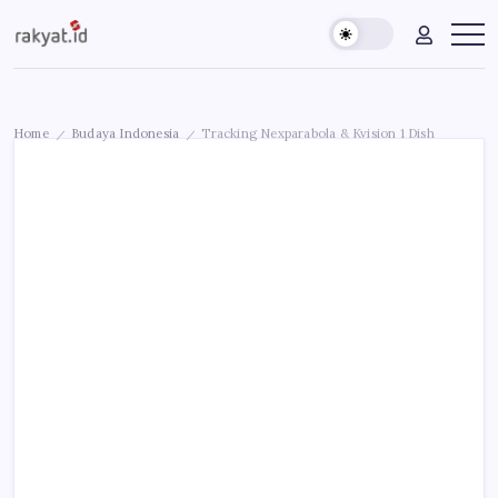
Skip
Rakyat.id
Edukasi
to
Untuk
content
Masyarakat
Umum
Home
Budaya Indonesia
Tracking Nexparabola & Kvision 1 Dish
/
/