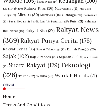
Widodo
(105)
Keuangan
(100)
kebudayaan
(14)
Kuliner Khas
(26)
Masyarakat
(21)
Kisah Nabi
(16)
Merdeka
Mirrors
(30)
Olahraga
(20)
Musik Asik
(18)
Pariwisata
Belajar
(13)
Puisi
(21)
Rahasia
(16)
Pasar Modal
(14)
Pendidikan
(13)
Pertanian
(15)
Rakyat News
Rakyat Bisa
(37)
Ibu Pintar
(19)
(369)
Rakyat Punya Cerita
(178)
Rakyat Sehat
(35)
Rumah Tangga
(20)
Rakyat Teknologi
(16)
Sajak
(102)
Sajak Pendek
(22)
Sejarah
(25)
Sejarah Dunia
Teknologi
Suara Rakyat
(179)
(15)
(226)
Wardah Hafidz
(71)
Tokoh
(22)
Wanita
(20)
Official
Home
Terms And Conditions