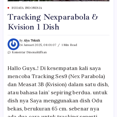
BUDAYA INDONESIA
Tracking Nexparabola &
Kvision 1 Dish
By
Alya Teknik
24 Januari 2025, 08:01:07
1 Min Read
pada
Komentar Dinonaktifkan
Tracking
Nexparabola
&
Hallo Guys..! Di kesempatan kali saya
Kvision
1
mencoba Tracking Ses9 (Nex Parabola)
Dish
dan Measat 3B (Kvision) dalam satu dish,
atau bahasa lain’ sepiring berdua. untuk
dish nya Saya menggunakan dish Odu
bekas, berukuran 65 cm. sebenar nya
ada dua cara untuk tracking seperti