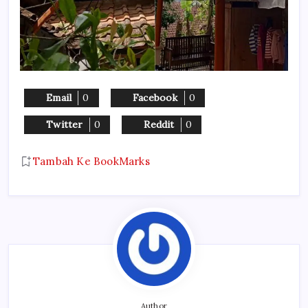
Email
0
Facebook
0
Twitter
0
Reddit
0
Tambah Ke BookMarks
Author