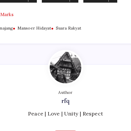
kMarks
majang
Mansoer Hidayat
Suara Rakyat
Author
rfq
Peace | Love | Unity | Respect