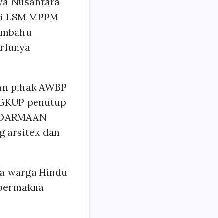
ya Nusantara
ili LSM MPPM
embahu
erlunya
gan pihak AWBP
NGKUP penutup
ENDARMAAN
g arsitek dan
ra warga Hindu
 bermakna