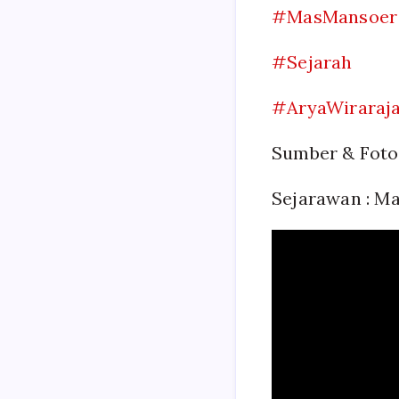
#MasMansoer
#Sejarah
#AryaWiraraj
Sumber & Foto
Sejarawan : M