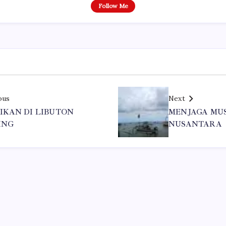
Follow Me
ous
Next
IKAN DI LIBUTON
MENJAGA MUS
ING
NUSANTARA