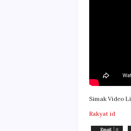
Simak Video L
Rakyat id
Email
0