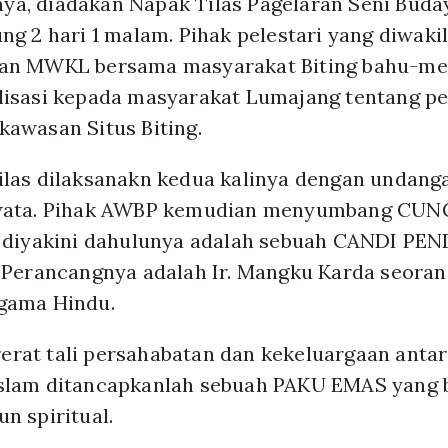
a, diadakan Napak Tilas Pagelaran Seni Buda
ng 2 hari 1 malam. Pihak pelestari yang diwak
dan MWKL bersama masyarakat Biting bahu-m
lisasi kepada masyarakat Lumajang tentang p
awasan Situs Biting.
ilas dilaksanakn kedua kalinya dengan undan
ewata. Pihak AWBP kemudian menyumbang CU
g diyakini dahulunya adalah sebuah CANDI P
 Perancangnya adalah Ir. Mangku Karda seoran
gama Hindu.
rat tali persahabatan dan kekeluargaan anta
slam ditancapkanlah sebuah PAKU EMAS yang
n spiritual.