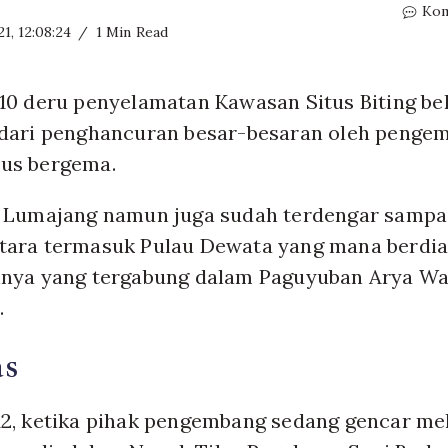
Kom
1, 12:08:24
1 Min Read
10 deru penyelamatan Kawasan Situs Biting be
 dari penghancuran besar-besaran oleh penge
us bergema.
i Lumajang namun juga sudah terdengar sampai
tara termasuk Pulau Dewata yang mana berdi
nnya yang tergabung dalam Paguyuban Arya W
.
as
12, ketika pihak pengembang sedang gencar me