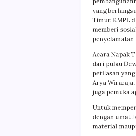
pembangunanny
yang berlangsu
Timur, KMPL 
memberi sosia
penyelamatan k
Acara Napak T
dari pulau D
petilasan yan
Arya Wiraraja.
juga pemuka a
Untuk mempere
dengan umat I
material maupu