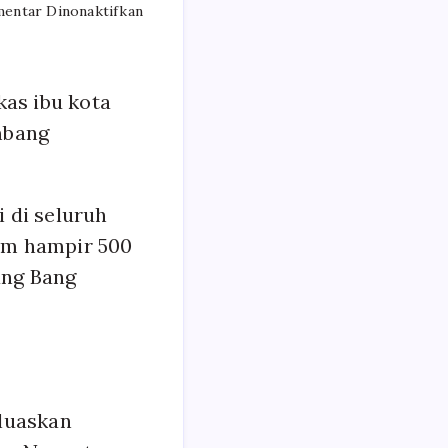
pada
entar Dinonaktifkan
Paku
emas
Lambang
Persatuan
kas ibu kota
mbang
 di seluruh
am hampir 500
ang Bang
luaskan