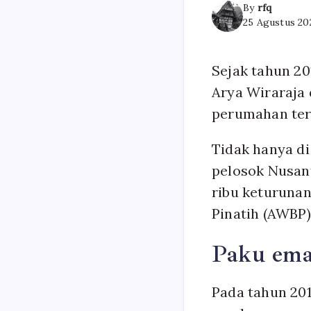
By
rfq
25 Agustus 202
Sejak tahun 20
Arya Wiraraja
perumahan ter
Tidak hanya d
pelosok Nusan
ribu keturuna
Pinatih (AWBP)
Paku em
Pada tahun 20