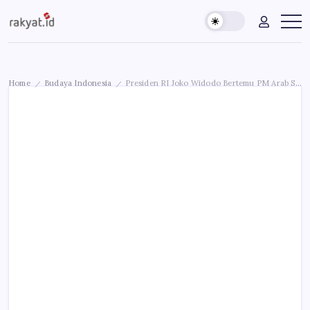
Skip
Rakyat.id
Edukasi
to
Untuk
content
Masyarakat
Umum
Home
Budaya Indonesia
Presiden RI Joko Widodo Bertemu PM Arab Saudi di Istana Al-Yamamah
/
/