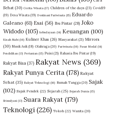
Cara
Sehat
(30)
Children of the days
(23)
Covid19
Cerita Wisata
(17)
Eduardo
(19)
Desa Wisata
(19)
Destinasi Pariwisata
(15)
Joko
Galeano
(61)
Esai
(56)
Ibu Pintar
(28)
Widodo
(105)
Keuangan
(100)
kebudayaan
(14)
Mirrors
Kuliner Khas
(26)
Masyarakat
(21)
Kisah Nabi
(16)
(30)
Olahraga
(20)
Musik Asik
(18)
Pariwisata
(16)
Pasar Modal
(14)
Puisi
(21)
Rahasia Ibu Pintar
(19)
Pendidikan
(13)
Pertanian
(15)
Rakyat News
(369)
Rakyat Bisa
(37)
Rakyat Punya Cerita
(178)
Rakyat
Sajak
Sehat
(35)
Rumah Tangga
(20)
Rakyat Teknologi
(16)
(102)
Sajak Pendek
(22)
Sejarah
(25)
Sejarah Dunia
(15)
Suara Rakyat
(179)
Srimulyani
(13)
Teknologi
(226)
Tokoh
(22)
Wanita
(20)