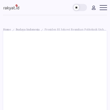
Skip
Rakyat.id
Edukasi
to
Untuk
content
Masyarakat
Umum
Home
Budaya Indonesia
Presiden RI Jokowi Resmikan Politeknik Unhan | NTT
/
/