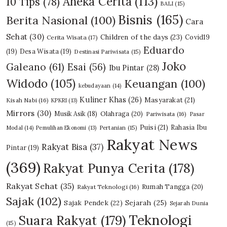
Aneka Cerita
(113)
10 Tips
(78)
BALI
(15)
Bisnis
(165)
Berita Nasional
(100)
Cara
Sehat
(30)
Children of the days
(23)
Covid19
Cerita Wisata
(17)
Eduardo
(19)
Desa Wisata
(19)
Destinasi Pariwisata
(15)
Joko
Galeano
(61)
Esai
(56)
Ibu Pintar
(28)
Widodo
(105)
Keuangan
(100)
kebudayaan
(14)
Kuliner Khas
(26)
Masyarakat
(21)
Kisah Nabi
(16)
KPKRI
(13)
Mirrors
(30)
Olahraga
(20)
Musik Asik
(18)
Pariwisata
(16)
Pasar
Puisi
(21)
Rahasia Ibu
Modal
(14)
Pemulihan Ekonomi
(13)
Pertanian
(15)
Rakyat News
Rakyat Bisa
(37)
Pintar
(19)
(369)
Rakyat Punya Cerita
(178)
Rakyat Sehat
(35)
Rumah Tangga
(20)
Rakyat Teknologi
(16)
Sajak
(102)
Sajak Pendek
(22)
Sejarah
(25)
Sejarah Dunia
Teknologi
Suara Rakyat
(179)
(15)