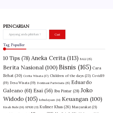
PENCARIAN
Cari
Tag Populler
Aneka Cerita
(113)
10 Tips
(78)
BALI
(15)
Bisnis
(165)
Berita Nasional
(100)
Cara
Sehat
(30)
Children of the days
(23)
Covid19
Cerita Wisata
(17)
Eduardo
(19)
Desa Wisata
(19)
Destinasi Pariwisata
(15)
Joko
Galeano
(61)
Esai
(56)
Ibu Pintar
(28)
Widodo
(105)
Keuangan
(100)
kebudayaan
(14)
Kuliner Khas
(26)
Masyarakat
(21)
Kisah Nabi
(16)
KPKRI
(13)