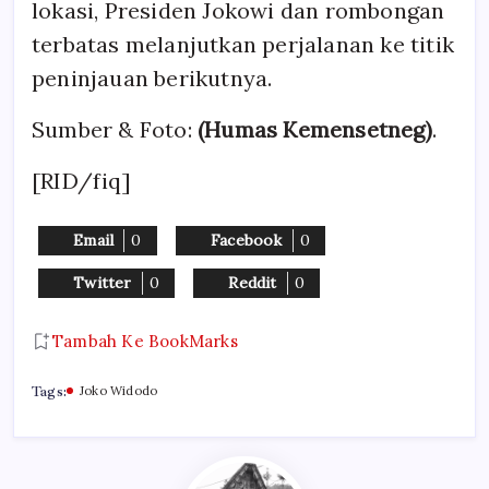
lokasi, Presiden Jokowi dan rombongan
terbatas melanjutkan perjalanan ke titik
peninjauan berikutnya.
Sumber & Foto:
(Humas Kemensetneg)
.
[RID/fiq]
Email
0
Facebook
0
Twitter
0
Reddit
0
Tambah Ke BookMarks
Tags:
Joko Widodo