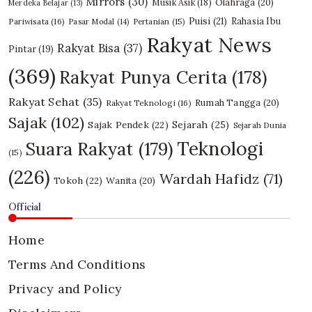
Mirrors
(30)
Olahraga
(20)
Musik Asik
(18)
Merdeka Belajar
(13)
Puisi
(21)
Rahasia Ibu
Pariwisata
(16)
Pasar Modal
(14)
Pertanian
(15)
Rakyat News
Rakyat Bisa
(37)
Pintar
(19)
(369)
Rakyat Punya Cerita
(178)
Rakyat Sehat
(35)
Rumah Tangga
(20)
Rakyat Teknologi
(16)
Sajak
(102)
Sajak Pendek
(22)
Sejarah
(25)
Sejarah Dunia
Teknologi
Suara Rakyat
(179)
(15)
(226)
Wardah Hafidz
(71)
Tokoh
(22)
Wanita
(20)
Official
Home
Terms And Conditions
Privacy and Policy