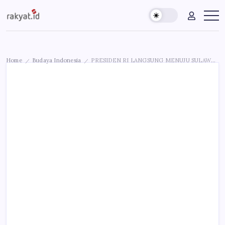
Skip
Rakyat.id
Edukasi
to
Untuk
content
Masyarakat
Umum
Home
Budaya Indonesia
PRESIDEN RI LANGSUNG MENUJU SULAWESI BARAT TINJAU BENCANA GEMPA
/
/