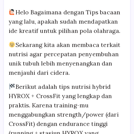
Nutrisi
Praktis
Helo Bagaimana dengan Tips bacaan
CrossFit
|
yang lalu, apakah sudah mendapatkan
Hyrox
ide kreatif untuk pilihan pola olahraga.
Sekarang kita akan membaca terkait
nutrisi agar percepatan penyembuhan
unik tubuh lebih menyenangkan dan
menjauhi dari cidera.
Berikut adalah tips nutrisi hybrid
HYROX + CrossFit yang lengkap dan
praktis. Karena training-mu
menggabungkan strength/power (dari
CrossFit) dengan endurance tinggi
(running + stasiun HYROX yang