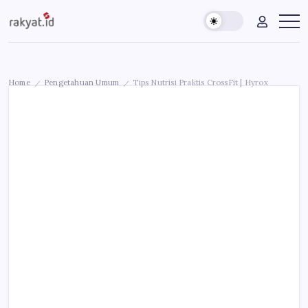
Skip
Rakyat.id
Edukasi
to
Untuk
content
Masyarakat
Umum
Home
Pengetahuan Umum
Tips Nutrisi Praktis CrossFit | Hyrox
/
/