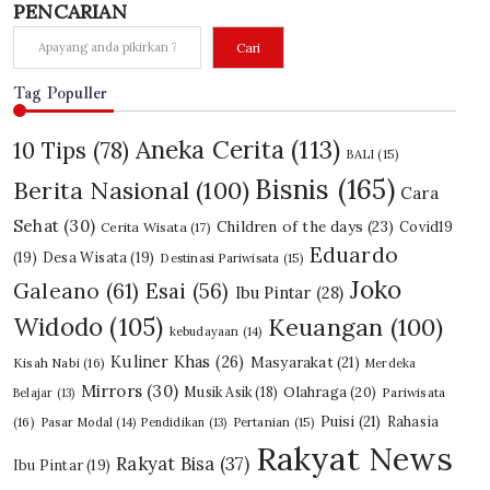
PENCARIAN
Cari
Tag Populler
Aneka Cerita
(113)
10 Tips
(78)
BALI
(15)
Bisnis
(165)
Berita Nasional
(100)
Cara
Sehat
(30)
Children of the days
(23)
Covid19
Cerita Wisata
(17)
Eduardo
(19)
Desa Wisata
(19)
Destinasi Pariwisata
(15)
Joko
Galeano
(61)
Esai
(56)
Ibu Pintar
(28)
Widodo
(105)
Keuangan
(100)
kebudayaan
(14)
Kuliner Khas
(26)
Masyarakat
(21)
Kisah Nabi
(16)
Merdeka
Mirrors
(30)
Olahraga
(20)
Musik Asik
(18)
Pariwisata
Belajar
(13)
Puisi
(21)
Rahasia
(16)
Pasar Modal
(14)
Pendidikan
(13)
Pertanian
(15)
Rakyat News
Rakyat Bisa
(37)
Ibu Pintar
(19)