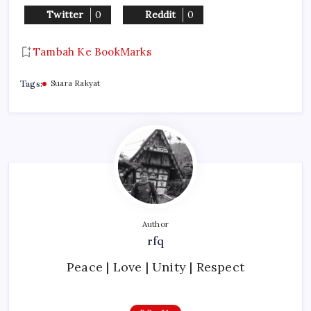
Twitter
0
Reddit
0
Tambah Ke BookMarks
Tags:
Suara Rakyat
Author
rfq
Peace | Love | Unity | Respect