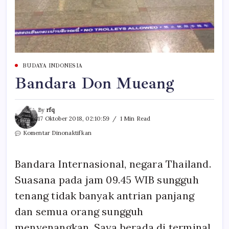
BUDAYA INDONESIA
Bandara Don Mueang
By
rfq
17 Oktober 2018, 02:10:59
1 Min Read
pada
Komentar Dinonaktifkan
Bandara
Don
Mueang
Bandara Internasional, negara Thailand.
Suasana pada jam 09.45 WIB sungguh
tenang tidak banyak antrian panjang
dan semua orang sungguh
menyenangkan. Saya berada di terminal