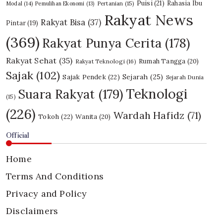
Puisi
(21)
Rahasia Ibu
Modal
(14)
Pemulihan Ekonomi
(13)
Pertanian
(15)
Rakyat News
Rakyat Bisa
(37)
Pintar
(19)
(369)
Rakyat Punya Cerita
(178)
Rakyat Sehat
(35)
Rumah Tangga
(20)
Rakyat Teknologi
(16)
Sajak
(102)
Sajak Pendek
(22)
Sejarah
(25)
Sejarah Dunia
Teknologi
Suara Rakyat
(179)
(15)
(226)
Wardah Hafidz
(71)
Tokoh
(22)
Wanita
(20)
Official
Home
Terms And Conditions
Privacy and Policy
Disclaimers