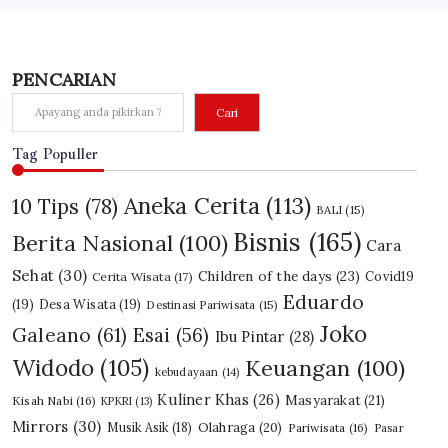
PENCARIAN
Cari
Tag Populler
Aneka Cerita
(113)
10 Tips
(78)
BALI
(15)
Bisnis
(165)
Berita Nasional
(100)
Cara
Sehat
(30)
Children of the days
(23)
Covid19
Cerita Wisata
(17)
Eduardo
(19)
Desa Wisata
(19)
Destinasi Pariwisata
(15)
Joko
Galeano
(61)
Esai
(56)
Ibu Pintar
(28)
Widodo
(105)
Keuangan
(100)
kebudayaan
(14)
Kuliner Khas
(26)
Masyarakat
(21)
Kisah Nabi
(16)
KPKRI
(13)
Mirrors
(30)
Olahraga
(20)
Musik Asik
(18)
Pariwisata
(16)
Pasar