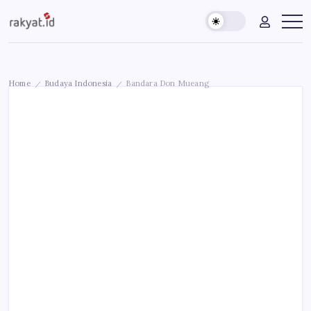
Skip
Rakyat.id
Edukasi
to
Untuk
content
Masyarakat
Umum
Home
Budaya Indonesia
Bandara Don Mueang
/
/