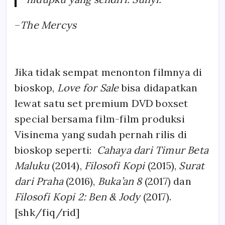
–
The Mercys
Jika tidak sempat menonton filmnya di
bioskop,
Love for Sale
bisa didapatkan
lewat satu set premium DVD boxset
special bersama film-film produksi
Visinema yang sudah pernah rilis di
bioskop seperti:
Cahaya dari Timur Beta
Maluku
(2014),
Filosofi Kopi
(2015),
Surat
dari Praha
(2016),
Buka’an 8
(2017) dan
Filosofi Kopi 2: Ben & Jody
(2017).
[shk/fiq/rid]