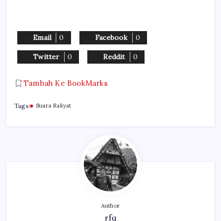
Email
0
Facebook
0
Twitter
0
Reddit
0
Tambah Ke BookMarks
Tags:
Suara Rakyat
Author
rfq