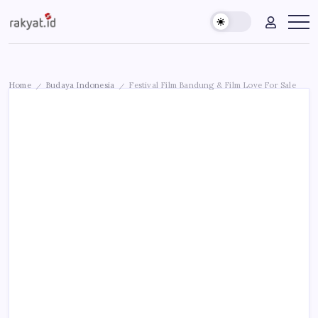
Skip
Rakyat.id
Edukasi
to
Untuk
content
Masyarakat
Umum
Home
Budaya Indonesia
Festival Film Bandung & Film Love For Sale
/
/