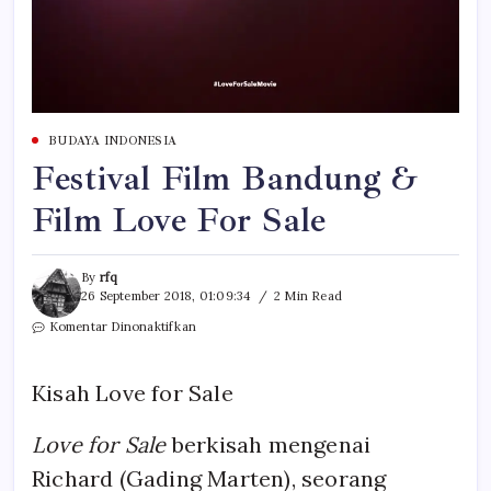
BUDAYA INDONESIA
Festival Film Bandung &
Film Love For Sale
By
rfq
26 September 2018, 01:09:34
2 Min Read
pada
Komentar Dinonaktifkan
Festival
Film
Bandung
Kisah Love for Sale
&
Film
Love
Love for Sale
berkisah mengenai
For
Richard (Gading Marten), seorang
Sale