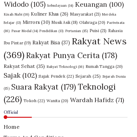
Widodo
(105)
Keuangan
(100)
kebudayaan
(14)
Kuliner Khas
(26)
Masyarakat
(21)
Kisah Nabi
(16)
Merdeka
Mirrors
(30)
Olahraga
(20)
Musik Asik
(18)
Pariwisata
Belajar
(13)
Puisi
(21)
Rahasia
(16)
Pasar Modal
(14)
Pendidikan
(13)
Pertanian
(15)
Rakyat News
Rakyat Bisa
(37)
Ibu Pintar
(19)
(369)
Rakyat Punya Cerita
(178)
Rakyat Sehat
(35)
Rumah Tangga
(20)
Rakyat Teknologi
(16)
Sajak
(102)
Sajak Pendek
(22)
Sejarah
(25)
Sejarah Dunia
Teknologi
Suara Rakyat
(179)
(15)
(226)
Wardah Hafidz
(71)
Tokoh
(22)
Wanita
(20)
Official
Home