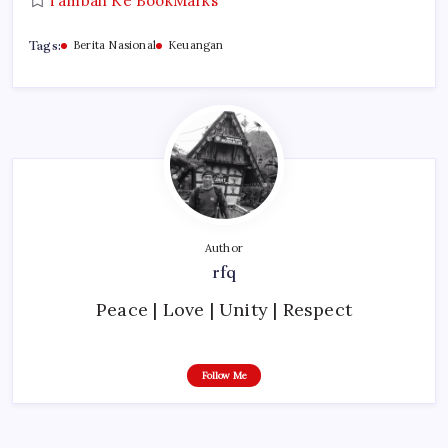
Tambah Ke BookMarks
Tags:
Berita Nasional
Keuangan
Author
rfq
Peace | Love | Unity | Respect
Follow Me