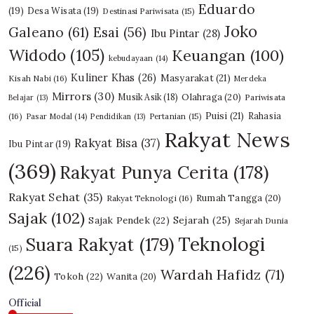
Eduardo
(19)
Desa Wisata
(19)
Destinasi Pariwisata
(15)
Joko
Galeano
(61)
Esai
(56)
Ibu Pintar
(28)
Widodo
(105)
Keuangan
(100)
kebudayaan
(14)
Kuliner Khas
(26)
Masyarakat
(21)
Kisah Nabi
(16)
Merdeka
Mirrors
(30)
Olahraga
(20)
Musik Asik
(18)
Pariwisata
Belajar
(13)
Puisi
(21)
Rahasia
(16)
Pasar Modal
(14)
Pendidikan
(13)
Pertanian
(15)
Rakyat News
Rakyat Bisa
(37)
Ibu Pintar
(19)
(369)
Rakyat Punya Cerita
(178)
Rakyat Sehat
(35)
Rumah Tangga
(20)
Rakyat Teknologi
(16)
Sajak
(102)
Sajak Pendek
(22)
Sejarah
(25)
Sejarah Dunia
Teknologi
Suara Rakyat
(179)
(15)
(226)
Wardah Hafidz
(71)
Tokoh
(22)
Wanita
(20)
Official