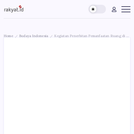
Skip
Rakyat.id
Edukasi
to
Untuk
content
Masyarakat
Umum
Home
Budaya Indonesia
Kegiatan Penerbitan Pemanfaatan Ruang di Prov Jawa Timur
/
/