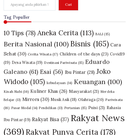
Cari
Tag Populler
Aneka Cerita
(113)
10 Tips
(78)
BALI
(15)
Bisnis
(165)
Berita Nasional
(100)
Cara
Sehat
(30)
Children of the days
(23)
Covid19
Cerita Wisata
(17)
Eduardo
(19)
Desa Wisata
(19)
Destinasi Pariwisata
(15)
Joko
Galeano
(61)
Esai
(56)
Ibu Pintar
(28)
Widodo
(105)
Keuangan
(100)
kebudayaan
(14)
Kuliner Khas
(26)
Masyarakat
(21)
Kisah Nabi
(16)
Merdeka
Mirrors
(30)
Olahraga
(20)
Musik Asik
(18)
Pariwisata
Belajar
(13)
Puisi
(21)
Rahasia
(16)
Pasar Modal
(14)
Pendidikan
(13)
Pertanian
(15)
Rakyat News
Rakyat Bisa
(37)
Ibu Pintar
(19)
(369)
Rakyat Punya Cerita
(178)