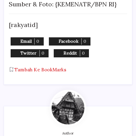
Sumber & Foto: {KEMENATR/BPN RI}
[rakyatid]
Email
0
Facebook
0
Twitter
0
Reddit
0
Tambah Ke BookMarks
Author