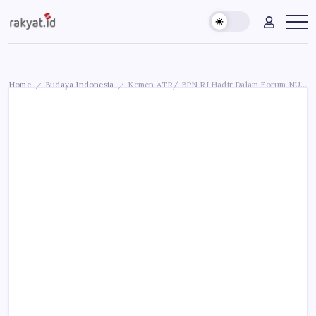
Skip
Rakyat.id
Edukasi
to
Untuk
content
Masyarakat
Umum
Home
Budaya Indonesia
Kemen ATR/ BPN RI Hadir Dalam Forum NUFA | Azerbaijan
/
/