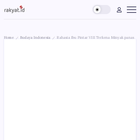
Skip
Rakyat.id
Edukasi
to
Untuk
content
Masyarakat
Umum
Home
Budaya Indonesia
Rahasia Ibu Pintar VIII Terkena Minyak panas
/
/