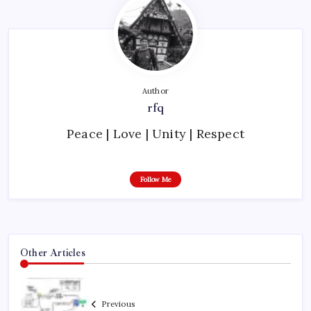
Author
rfq
Peace | Love | Unity | Respect
Follow Me
Other Articles
Previous