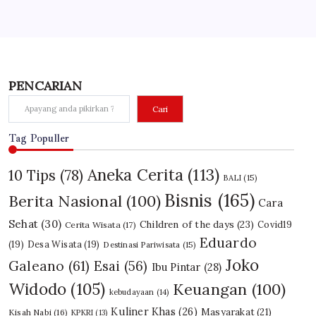
PENCARIAN
Cari
Tag Populler
Aneka Cerita
(113)
10 Tips
(78)
BALI
(15)
Bisnis
(165)
Berita Nasional
(100)
Cara
Sehat
(30)
Children of the days
(23)
Covid19
Cerita Wisata
(17)
Eduardo
(19)
Desa Wisata
(19)
Destinasi Pariwisata
(15)
Joko
Galeano
(61)
Esai
(56)
Ibu Pintar
(28)
Widodo
(105)
Keuangan
(100)
kebudayaan
(14)
Kuliner Khas
(26)
Masyarakat
(21)
Kisah Nabi
(16)
KPKRI
(13)