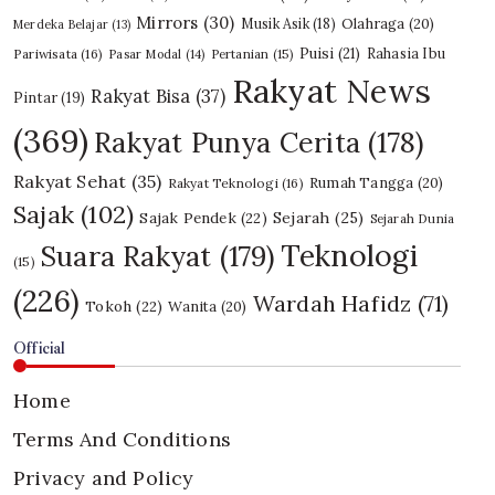
Mirrors
(30)
Olahraga
(20)
Musik Asik
(18)
Merdeka Belajar
(13)
Puisi
(21)
Rahasia Ibu
Pariwisata
(16)
Pasar Modal
(14)
Pertanian
(15)
Rakyat News
Rakyat Bisa
(37)
Pintar
(19)
(369)
Rakyat Punya Cerita
(178)
Rakyat Sehat
(35)
Rumah Tangga
(20)
Rakyat Teknologi
(16)
Sajak
(102)
Sajak Pendek
(22)
Sejarah
(25)
Sejarah Dunia
Teknologi
Suara Rakyat
(179)
(15)
(226)
Wardah Hafidz
(71)
Tokoh
(22)
Wanita
(20)
Official
Home
Terms And Conditions
Privacy and Policy