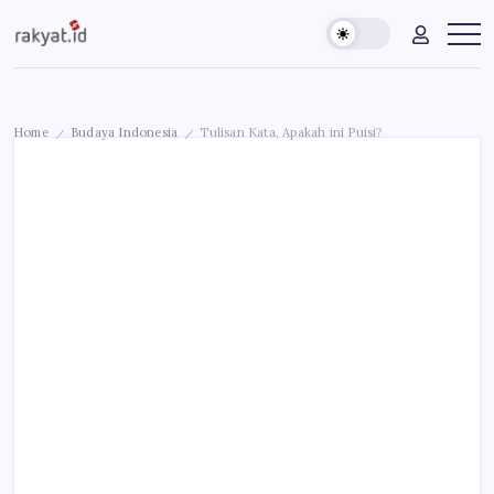
Skip
Rakyat.id
Edukasi
to
Untuk
content
Masyarakat
Umum
Home
Budaya Indonesia
Tulisan Kata, Apakah ini Puisi?
/
/