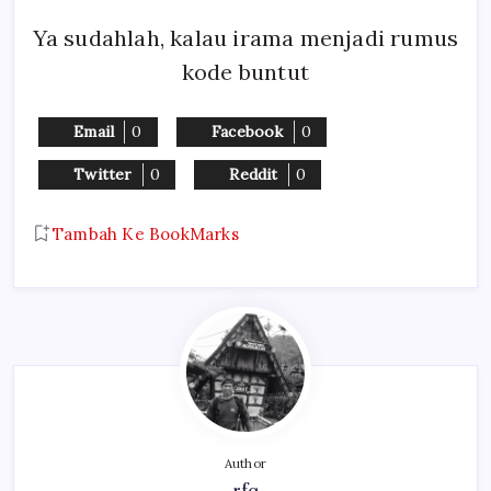
Ya sudahlah, kalau irama menjadi rumus
kode buntut
Email
0
Facebook
0
Twitter
0
Reddit
0
Tambah Ke BookMarks
Author
rfq