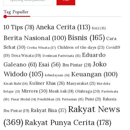
Tag Populler
Aneka Cerita
(113)
10 Tips
(78)
BALI
(15)
Bisnis
(165)
Berita Nasional
(100)
Cara
Sehat
(30)
Children of the days
(23)
Covid19
Cerita Wisata
(17)
Eduardo
(19)
Desa Wisata
(19)
Destinasi Pariwisata
(15)
Joko
Galeano
(61)
Esai
(56)
Ibu Pintar
(28)
Widodo
(105)
Keuangan
(100)
kebudayaan
(14)
Kuliner Khas
(26)
Masyarakat
(21)
Kisah Nabi
(16)
Merdeka
Mirrors
(30)
Olahraga
(20)
Musik Asik
(18)
Pariwisata
Belajar
(13)
Puisi
(21)
Rahasia
(16)
Pasar Modal
(14)
Pendidikan
(13)
Pertanian
(15)
Rakyat News
Rakyat Bisa
(37)
Ibu Pintar
(19)
(369)
Rakyat Punya Cerita
(178)