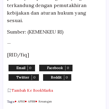
terkandung dengan pemutakhiran
kebijakan dan aturan hukum yang
sesuai.
Sumber: (KEMENKEU RI)
—
[RID/fiq]
Email
0
Facebook
0
Twitter
0
Reddit
0
Tambah Ke BookMarks
Tags:
APBD
APBN
Keuangan