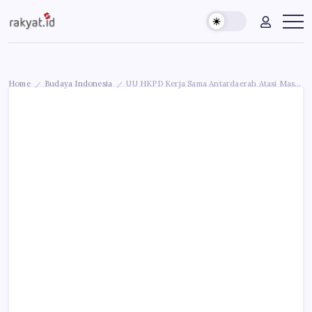
Skip
Rakyat.id
Edukasi
to
Untuk
content
Masyarakat
Umum
Home
Budaya Indonesia
UU HKPD Kerja Sama Antardaerah Atasi Masalah Pembangunan Lintas Daerah
/
/