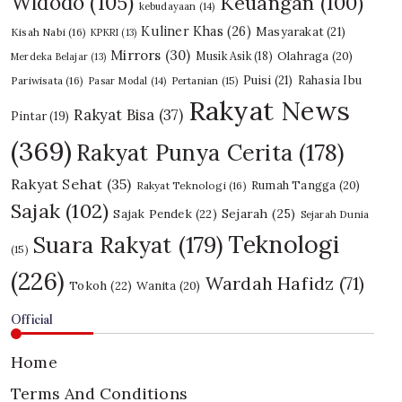
Widodo
(105)
Keuangan
(100)
kebudayaan
(14)
Kuliner Khas
(26)
Masyarakat
(21)
Kisah Nabi
(16)
KPKRI
(13)
Mirrors
(30)
Olahraga
(20)
Musik Asik
(18)
Merdeka Belajar
(13)
Puisi
(21)
Rahasia Ibu
Pariwisata
(16)
Pasar Modal
(14)
Pertanian
(15)
Rakyat News
Rakyat Bisa
(37)
Pintar
(19)
(369)
Rakyat Punya Cerita
(178)
Rakyat Sehat
(35)
Rumah Tangga
(20)
Rakyat Teknologi
(16)
Sajak
(102)
Sajak Pendek
(22)
Sejarah
(25)
Sejarah Dunia
Teknologi
Suara Rakyat
(179)
(15)
(226)
Wardah Hafidz
(71)
Tokoh
(22)
Wanita
(20)
Official
Home
Terms And Conditions