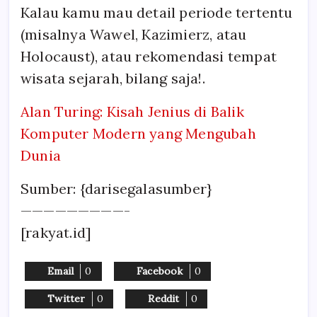
Kalau kamu mau detail periode tertentu
(misalnya Wawel, Kazimierz, atau
Holocaust), atau rekomendasi tempat
wisata sejarah, bilang saja!.
Alan Turing: Kisah Jenius di Balik
Komputer Modern yang Mengubah
Dunia
Sumber: {darisegalasumber}
—————————-
[rakyat.id]
Email
0
Facebook
0
Twitter
0
Reddit
0