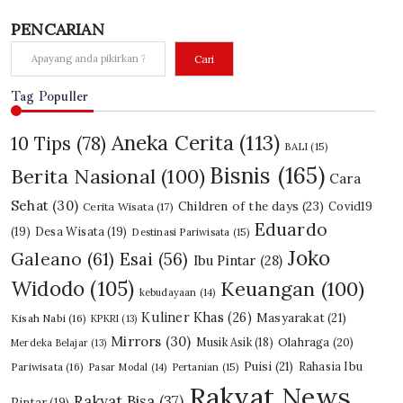
PENCARIAN
Cari
Tag Populler
Aneka Cerita
(113)
10 Tips
(78)
BALI
(15)
Bisnis
(165)
Berita Nasional
(100)
Cara
Sehat
(30)
Children of the days
(23)
Covid19
Cerita Wisata
(17)
Eduardo
(19)
Desa Wisata
(19)
Destinasi Pariwisata
(15)
Joko
Galeano
(61)
Esai
(56)
Ibu Pintar
(28)
Widodo
(105)
Keuangan
(100)
kebudayaan
(14)
Kuliner Khas
(26)
Masyarakat
(21)
Kisah Nabi
(16)
KPKRI
(13)
Mirrors
(30)
Olahraga
(20)
Musik Asik
(18)
Merdeka Belajar
(13)
Puisi
(21)
Rahasia Ibu
Pariwisata
(16)
Pasar Modal
(14)
Pertanian
(15)
Rakyat News
Rakyat Bisa
(37)
Pintar
(19)