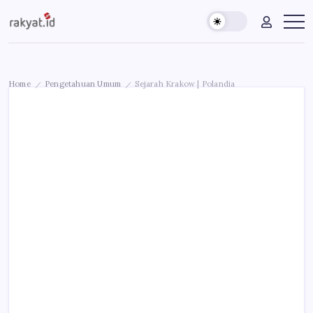
Skip
Rakyat.id
Edukasi
to
Untuk
content
Masyarakat
Umum
Home
Pengetahuan Umum
Sejarah Krakow | Polandia
/
/